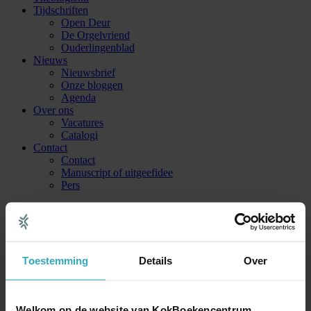
Tijdschriften
Open Deur
De Orgelvriend
Ouderlingenblad
Nieuws
Nieuwsbrief
Onze bloggen
Agenda
Over ons
Vacatures
Catalogi
Contact
Contact
Manuscript of uitgeefidee
Pers
Home
»
Tish Harrison Warren
Tish Harrison Warren
Toestemming
Details
Over
Alles
Hardbacks / Paperbacks
E-books
Welkom op de website van KokBoekencentrum