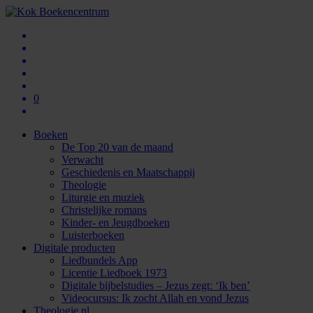
0
Boeken
De Top 20 van de maand
Verwacht
Geschiedenis en Maatschappij
Theologie
Liturgie en muziek
Christelijke romans
Kinder- en Jeugdboeken
Luisterboeken
Digitale producten
Liedbundels App
Licentie Liedboek 1973
Digitale bijbelstudies – Jezus zegt: ‘Ik ben’
Videocursus: Ik zocht Allah en vond Jezus
Theologie.nl