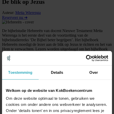
De blik op Jezus
Auteur:
Metta Wierenga
Reserveer nu ➔
De bijbelstudie Hebreeën van docent Nieuwe Testament Metta
Wierenga is het eerste deel van de voortzetting van de
bijbelstudiereeks ‘De Bijbel beter begrijpen’. Het bijbelboek
Hebreeën moedigt de lezer aan de blik op Jezus te richten en het van
Hem te verwachten. Lezers worden uitgedaagd om het bijbelboek
echt te begrijpen. Daarnaast stimuleert de studie het gesprek over de
Bijbel met behulp van vragen en daagt het de lezer uit de bijbeltekst
te verbinden aan het eigen leven.
Lees meer >
Toestemming
Details
Over
Over de auteur
Metta Wierenga
Welkom op de website van KokBoekencentrum
Metta Wierenga
(Sleeuwijk) is docent Nieuwe Testament aan het
Om deze website optimaal te tonen, gebruiken we
Evangelisch College.
cookies om onder andere ons webverkeer te analyseren.
Meer boeken van deze auteur
Onder ‘details tonen’ en in ons privacyreglement lees je
99