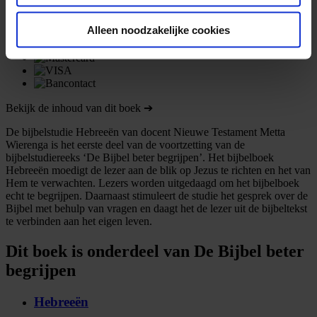
Onze veilige betaalmethoden:
Alleen noodzakelijke cookies
Bekijk de inhoud van dit boek ➔
De bijbelstudie Hebreeën van docent Nieuwe Testament Metta
Wierenga is het eerste deel van de voortzetting van de
bijbelstudiereeks ‘De Bijbel beter begrijpen’. Het bijbelboek
Hebreeën moedigt de lezer aan de blik op Jezus te richten en het van
Hem te verwachten. Lezers worden uitgedaagd om het bijbelboek
echt te begrijpen. Daarnaast stimuleert de studie het gesprek over de
Bijbel met behulp van vragen en daagt het de lezer uit de bijbeltekst
te verbinden aan het eigen leven.
Dit boek is onderdeel van De Bijbel beter
begrijpen
Hebreeën