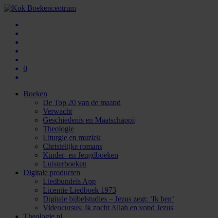
0
Boeken
De Top 20 van de maand
Verwacht
Geschiedenis en Maatschappij
Theologie
Liturgie en muziek
Christelijke romans
Kinder- en Jeugdboeken
Luisterboeken
Digitale producten
Liedbundels App
Licentie Liedboek 1973
Digitale bijbelstudies – Jezus zegt: ‘Ik ben’
Videocursus: Ik zocht Allah en vond Jezus
Theologie.nl