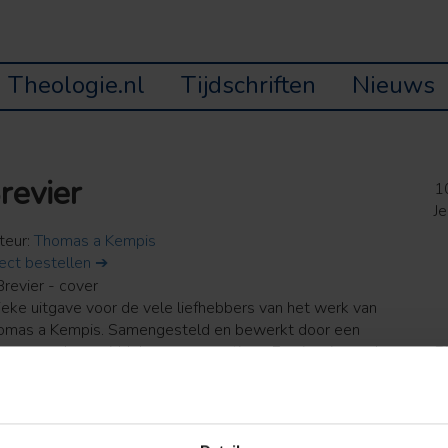
Theologie.nl
Tijdschriften
Nieuws
revier
1
Je
teur:
Thomas a Kempis
rect bestellen ➔
ieke uitgave voor de vele liefhebbers van het werk van
omas a Kempis. Samengesteld en bewerkt door een
nner van deze middeleeuwse mysticus. Een inspirerende
B
kst voor elke dag van het jaar. Naast het bekende boek De
E
volging van Christus schreef Thomas a Kempis nog vele
1
ere geschriften en traktaten. Nog niet al deze teksten zijn
D
 lezen in een moderne vertaling. Jacques Koekkoek stelde