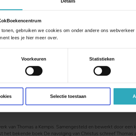
Details
t dagboek samen uit de bekende geschriften en uit nog niet
rder gepubliceerde teksten.
es meer >
Je
 KokBoekencentrum
 tonen, gebruiken we cookies om onder andere ons webverkeer t
ment lees je hier meer over.
jk vertegenwoordiger van de middeleeuwse
Zijn hoofdwerk
De imitatie van Christus
behoort tot de
Voorkeuren
Statistieken
O
ookies
Selectie toestaan
A
t werk van Thomas a Kempis. Samengesteld en bewerkt door een
aast het bekende boek De navolging van Christus schreef Thomas 