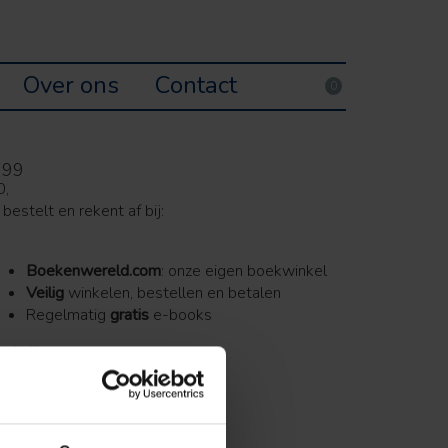
Over ons
Contact
0
99
0,
 bestelt en rekent af bij:
Boekenwereld.com
: onze eigen boekwinkel
Veilig
winkelen, bestellen en betalen
Regelmatig
gratis
e-books
indwijze
book
99
0,
irect bestellen ➔