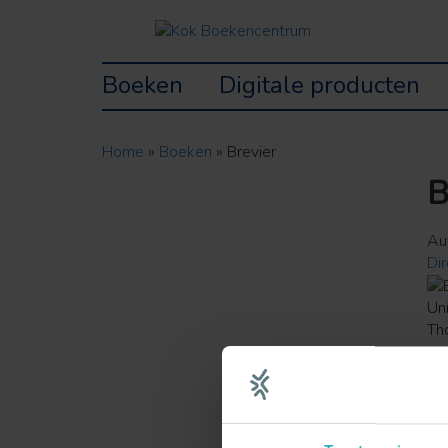
Boeken
Digitale producten
Home
»
Boeken
»
Brevier
B
Au
Di
Un
Th
ke
te
na
and
te