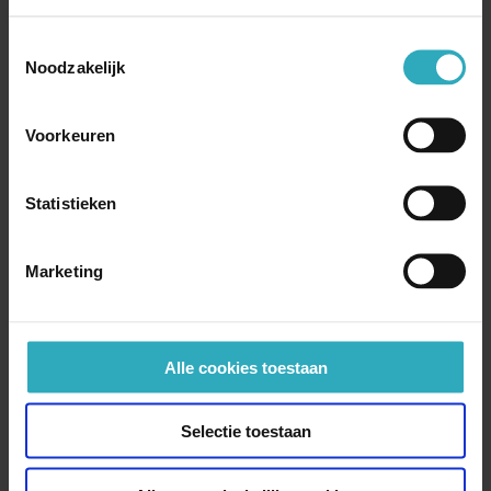
Toestemmingsselectie
Lees het gratis fragment
Noodzakelijk
De Choral Evensong in de
praktijk
Voorkeuren
theologisch-liturgisch-muzikaal
Statistieken
Auteur:
Hanna Rijken
Direct bestellen ➔
Marketing
Alle cookies toestaan
Selectie toestaan