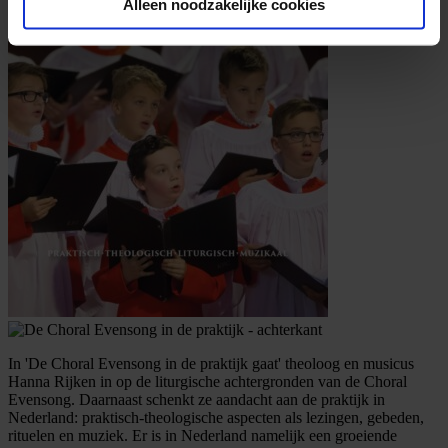
Alleen noodzakelijke cookies
In 'De Choral Evensong in de praktijk gaat' theoloog en musicus
Hanna Rijken in op de liturgische achtergronden van de Choral
Evensong. Daarnaast schenkt ze aandacht aan de praktijk in
Nederland: praktisch-theologische aspecten als lezingen, gebeden,
rituelen en muziek. Er is in Nederland namelijk een groeiende