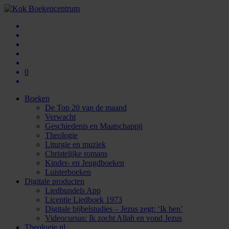
0
Boeken
De Top 20 van de maand
Verwacht
Geschiedenis en Maatschappij
Theologie
Liturgie en muziek
Christelijke romans
Kinder- en Jeugdboeken
Luisterboeken
Digitale producten
Liedbundels App
Licentie Liedboek 1973
Digitale bijbelstudies – Jezus zegt: ‘Ik ben’
Videocursus: Ik zocht Allah en vond Jezus
Theologie.nl