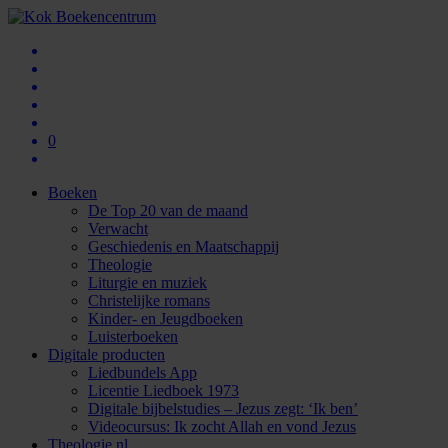
0
Boeken
De Top 20 van de maand
Verwacht
Geschiedenis en Maatschappij
Theologie
Liturgie en muziek
Christelijke romans
Kinder- en Jeugdboeken
Luisterboeken
Digitale producten
Liedbundels App
Licentie Liedboek 1973
Digitale bijbelstudies – Jezus zegt: ‘Ik ben’
Videocursus: Ik zocht Allah en vond Jezus
Theologie.nl