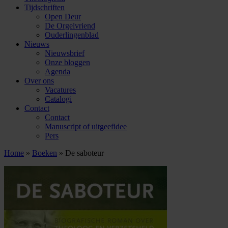
Tijdschriften
Open Deur
De Orgelvriend
Ouderlingenblad
Nieuws
Nieuwsbrief
Onze bloggen
Agenda
Over ons
Vacatures
Catalogi
Contact
Contact
Manuscript of uitgeefidee
Pers
Home
»
Boeken
»
De saboteur