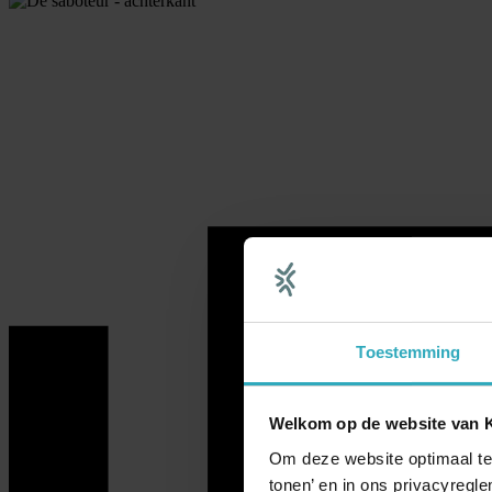
Toestemming
Welkom op de website van
Om deze website optimaal te
tonen’ en in ons privacyregle