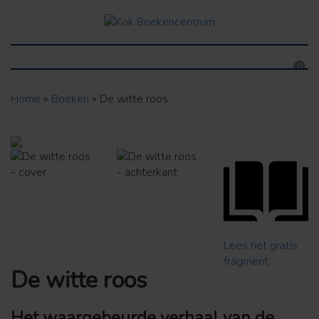
0
Home
»
Boeken
»
De witte roos
Lees het gratis
fragment
De witte roos
Het waargebeurde verhaal van de