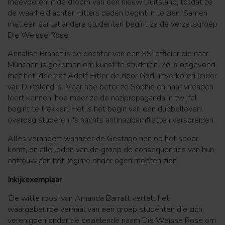
meevoeren in de droom van een nieuw Duitsland, totdat ze
de waarheid achter Hitlers daden begint in te zien. Samen
met een aantal andere studenten begint ze de verzetsgroep
Die Weisse Rose.
Annalise Brandt is de dochter van een SS-officier die naar
München is gekomen om kunst te studeren. Ze is opgevoed
met het idee dat Adolf Hitler de door God uitverkoren leider
van Duitsland is. Maar hoe beter ze Sophie en haar vrienden
leert kennen, hoe meer ze de nazipropaganda in twijfel
begint te trekken. Het is het begin van een dubbelleven:
overdag studeren, 's nachts antinazipamfletten verspreiden.
Alles verandert wanneer de Gestapo hen op het spoor
komt, en alle leden van de groep de consequenties van hun
ontrouw aan het regime onder ogen moeten zien.
Inkijkexemplaar
‘De witte roos’ van Amanda Barratt vertelt het
waargebeurde verhaal van een groep studenten die zich
verenigden onder de bezielende naam Die Weisse Rose om