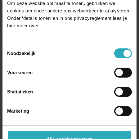
Om deze website optimaal te tonen, gebruiken we
Meer boeken van deze auteur
99
cookies om onder andere ons webverkeer te analyseren.
9,
Onder ‘details tonen’ en in ons privacyreglement lees je
Je bestelt en rekent af bij:
hier meer over.
Boekenwereld.com
: onze eigen boekwinkel
Toestemmingsselectie
Veilig
winkelen, bestellen en betalen
Noodzakelijk
Regelmatig
gratis
e-books
Bindwijze
Voorkeuren
Ebook
Paperback
99
9,
Statistieken
Direct bestellen ➔
Taal:
Nederlands
Marketing
ISBN:
9789029730907
Je bestelt en rekent af bij: