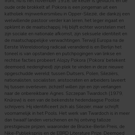
front, nu is het november 1918, de keizer is gevlucht en de
oude orde brokkelt af. Pokora is een jongeman uit een
katholiek mijnwerkersmilieu in Opper-Silezië, die dankzij een
welwillende pastoor verder kan leren, het leger ingaat en
opklimt in de maatschappij. Hij blijft echter worstelen met
zijn sociale en nationale afkomst, zijn seksuele identiteit en
de maatschappelijke verwachtingen. Terwijl Europa na de
Eerste Wereldoorlog radicaal veranderd is en Berlijn het
toneel is van opstanden en putchpogingen van linkse en
rechtse facties probeert Alojzy Pokora (‘Pokora’ betekent
deemoed, nederigheid) zijn plek te vinden in deze nieuwe
opgeschudde wereld; tussen Duitsers, Polen, Sileziërs,
nationalisten, socialisten, aristocraten en arbeiders laveert
hij tussen overleven, zichzelf willen zijn en zijn verlangen
naar de onbereikbare Agnes. Szczepan Twardoch (1979,
Knúrow) is een van de bekendste hedendaagse Poolse
schrijvers. Hij identificeert zich als Sileziër, maar schrijft
voornamelijk in het Pools. Het werk van Twardoch is in meer
dan twaalf landen verschenen en hij ontving talloze
prestigieuze prijzen, waaronder de Brücke-Berlin Preis, de
Nike-Publieksprijs en de EBRD Literature Prize. Deemoed