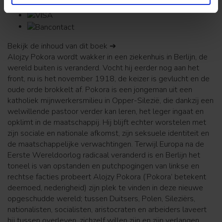
Bekijk de inhoud van dit boek ➔
Alojzy Pokora wordt wakker in een ziekenhuis in Berlijn, de
wereld buiten is veranderd. Vocht hij eerder nog aan het
front, nu is het november 1918, de keizer is gevlucht en de
oude orde brokkelt af. Pokora is een jongeman uit een
katholiek mijnwerkersmilieu in Opper-Silezië, die dankzij een
welwillende pastoor verder kan leren, het leger ingaat en
opklimt in de maatschappij. Hij blijft echter worstelen met
zijn sociale en nationale afkomst, zijn seksuele identiteit en
de maatschappelijke verwachtingen. Terwijl Europa na de
Eerste Wereldoorlog radicaal veranderd is en Berlijn het
toneel is van opstanden en putchpogingen van linkse en
rechtse facties probeert Alojzy Pokora (‘Pokora’ betekent
deemoed, nederigheid) zijn plek te vinden in deze nieuwe
opgeschudde wereld; tussen Duitsers, Polen, Sileziërs,
nationalisten, socialisten, aristocraten en arbeiders laveert
hij tussen overleven, zichzelf willen zijn en zijn verlangen