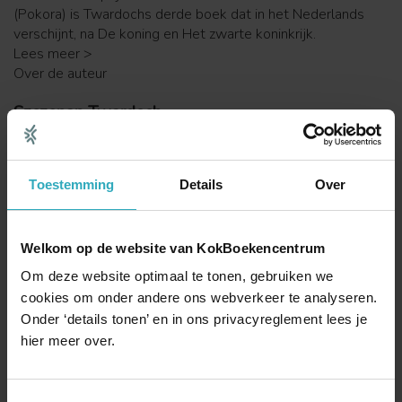
(Pokora) is Twardochs derde boek dat in het Nederlands
verschijnt, na De koning en Het zwarte koninkrijk.
Lees meer >
Over de auteur
Szczepan Twardoch
Meer boeken van deze auteur
90
29,
Toestemming
Details
Over
Je bestelt en rekent af bij:
Boekenwereld.com
: onze eigen boekwinkel
Welkom op de website van KokBoekencentrum
Veilig
winkelen, bestellen en betalen
Om deze website optimaal te tonen, gebruiken we
Regelmatig
gratis
e-books
cookies om onder andere ons webverkeer te analyseren.
Bindwijze
Onder ‘details tonen’ en in ons privacyreglement lees je
Paperback
90
hier meer over.
29,
Direct bestellen ➔
Op voorraad