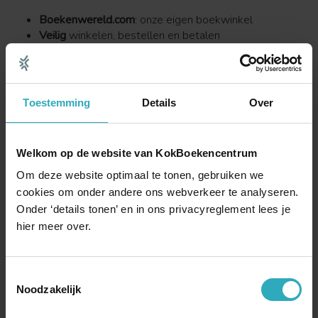
Boekenwereld.com
: onze eigen boekwinkel
Veilig
winkelen, bestellen en betalen
Regelmatig
gratis
e-books
Bindwijze
Ebook
Toestemming
Details
Over
Paperback
Luisterboek
99
9,
Direct bestellen ➔
Welkom op de website van KokBoekencentrum
Taal:
Nederlands
Om deze website optimaal te tonen, gebruiken we
ISBN:
9789026622694
cookies om onder andere ons webverkeer te analyseren.
Je bestelt en rekent af bij:
Onder ‘details tonen’ en in ons privacyreglement lees je
hier meer over.
Boekenwereld.com
: onze eigen boekwinkel
Veilig
winkelen, bestellen en betalen
Toestemmingsselectie
Regelmatig
gratis
e-books
Noodzakelijk