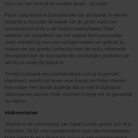
risico om het land uit te worden gezet… of erger.
Peter Lang werkt in Duitsland aan zijn doctoraat. In eerste
instantie is hij onder de indruk van de grote mate van
voorspoed en orde in de Duitse maatschappij. Maar
wanneer de wreedheid van het regime hem persoonlijk
raakt, ontdekt hij een veel nuttiger manier om gebruik te
maken van zijn goede contacten met de nazi’s: informatie
doorspelen aan de doortastende vrouwelijke journalist van
wie hij zo onder de indruk is.
Terwijl Duitsland een onafwendbare oorlog tegemoet
marcheert, wordt het leven voor Evelyn en Peter steeds
risicovoller. Het wordt duidelijk dat ze niet in Duitsland
zullen kunnen blijven. Maar vluchten is bijna net zo gevaarlijk
als blijven…
Inkijkexemplaar
‘Sterren in de schemering’ van Sarah Sundin speelt zich af in
München, 1938. Als correspondent voor een Amerikaanse
krant werkt Evelyn Brand als vrouw in een mannenwereld.