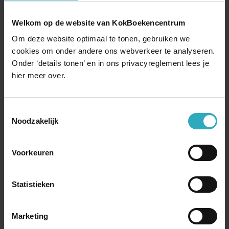
9,
Je bestelt en rekent af bij:
Welkom op de website van KokBoekencentrum
Om deze website optimaal te tonen, gebruiken we
Boekenwereld.com
: onze eigen boekwinkel
cookies om onder andere ons webverkeer te analyseren.
Veilig
winkelen, bestellen en betalen
Onder ‘details tonen’ en in ons privacyreglement lees je
Regelmatig
gratis
e-books
hier meer over.
Bindwijze
Ebook
Toestemmingsselectie
Paperback
Luisterboek
99
Noodzakelijk
9,
Direct bestellen ➔
Voorkeuren
Taal:
Nederlands
ISBN:
9789029731577
Je bestelt en rekent af bij:
Statistieken
Boekenwereld.com
: onze eigen boekwinkel
Marketing
Veilig
winkelen, bestellen en betalen