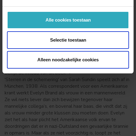
Regelmatig
gratis
e-books
Alle cookies toestaan
Onze veilige betaalmethoden:
Selectie toestaan
Alleen noodzakelijke cookies
Bekijk de inhoud van dit boek ➔
'Sterren in de schemering' van Sarah Sundin speelt zich af in
München, 1938. Als correspondent voor een Amerikaanse
krant werkt Evelyn Brand als vrouw in een mannenwereld.
Ze wil niets liever dan zich bewijzen tegenover haar
mannelijke collega’s, en bovenal haar baas, die vindt dat zij
als vrouw minder grote klussen zou moeten doen. Evelyn
ziet het als haar plicht het Amerikaanse volk ervan te
doordringen dat er in nazi-Duitsland een gevaarlijke tirannie
in opmars is. Maar als ze niet voorzichtig is, loopt ze het