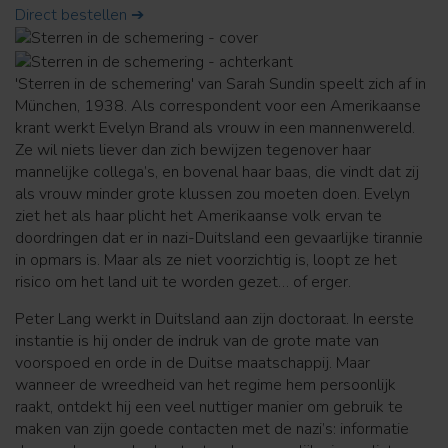
Direct bestellen ➔
'Sterren in de schemering' van Sarah Sundin speelt zich af in
München, 1938. Als correspondent voor een Amerikaanse
krant werkt Evelyn Brand als vrouw in een mannenwereld.
Ze wil niets liever dan zich bewijzen tegenover haar
mannelijke collega’s, en bovenal haar baas, die vindt dat zij
als vrouw minder grote klussen zou moeten doen. Evelyn
ziet het als haar plicht het Amerikaanse volk ervan te
doordringen dat er in nazi-Duitsland een gevaarlijke tirannie
in opmars is. Maar als ze niet voorzichtig is, loopt ze het
risico om het land uit te worden gezet… of erger.
Peter Lang werkt in Duitsland aan zijn doctoraat. In eerste
instantie is hij onder de indruk van de grote mate van
voorspoed en orde in de Duitse maatschappij. Maar
wanneer de wreedheid van het regime hem persoonlijk
raakt, ontdekt hij een veel nuttiger manier om gebruik te
maken van zijn goede contacten met de nazi’s: informatie