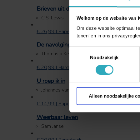
Brieven uit de hel
C.S. Lewis
Welkom op de website van
Om deze website optimaal te
€ 26,99 | Paperback
tonen’ en in ons privacyregle
De navolging van Christus
Toestemmingsselectie
Thomas a Kempis
Noodzakelijk
€ 20,99 | Hardback
U roep ik in
Johannes van Oort
Alleen noodzakelijke c
€ 14,99 | Paperback
Weerbaar leven
Sam Janse
€ 20,99 | Paperback