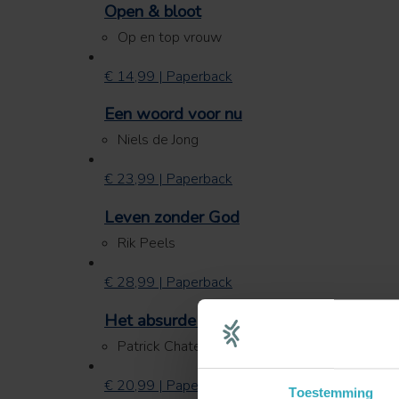
Open & bloot
Op en top vrouw
€ 14,99 | Paperback
Een woord voor nu
Niels de Jong
€ 23,99 | Paperback
Leven zonder God
Rik Peels
€ 28,99 | Paperback
Het absurde universum
Patrick Chatelion Counet
€ 20,99 | Paperback
Toestemming