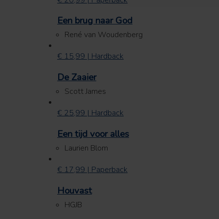
Een brug naar God
René van Woudenberg
€ 15,99 | Hardback
De Zaaier
Scott James
€ 25,99 | Hardback
Een tijd voor alles
Laurien Blom
€ 17,99 | Paperback
Houvast
HGJB