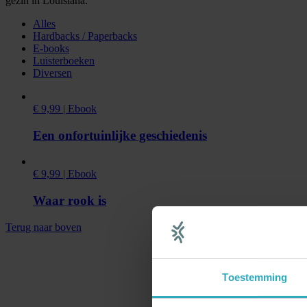
gezin in Louisiana.
Alles
Hardbacks / Paperbacks
E-books
Luisterboeken
Diversen
€ 9,99 | Ebook
Een onfortuinlijke geschiedenis
€ 9,99 | Ebook
Waar rook is
Terug naar boven
Toestemming