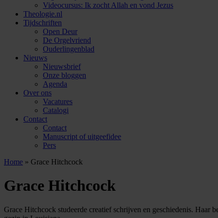
Videocursus: Ik zocht Allah en vond Jezus
Theologie.nl
Tijdschriften
Open Deur
De Orgelvriend
Ouderlingenblad
Nieuws
Nieuwsbrief
Onze bloggen
Agenda
Over ons
Vacatures
Catalogi
Contact
Contact
Manuscript of uitgeefidee
Pers
Home
»
Grace Hitchcock
Grace Hitchcock
Grace Hitchcock studeerde creatief schrijven en geschiedenis. Haar b