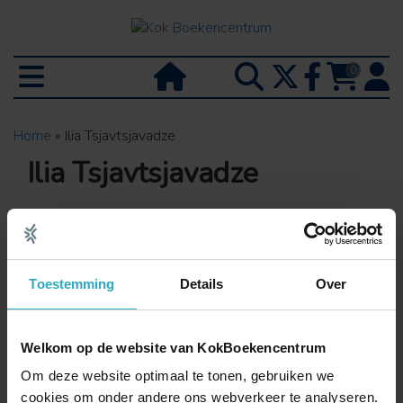
0
Home
»
Ilia Tsjavtsjavadze
Ilia Tsjavtsjavadze
Alles
Hardbacks / Paperbacks
E-books
Luisterboeken
Toestemming
Details
Over
Diversen
Helaas, zijn er geen boeken gevonden voor
Welkom op de website van KokBoekencentrum
deze bindingswijze.
Om deze website optimaal te tonen, gebruiken we
Terug naar boven
cookies om onder andere ons webverkeer te analyseren.