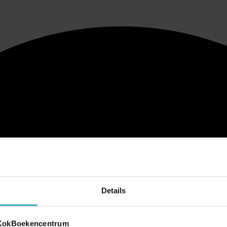
Details
 KokBoekencentrum