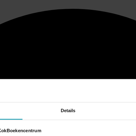
Details
 KokBoekencentrum