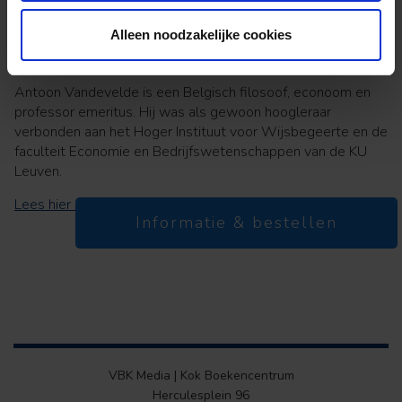
Lees hier haar bijdrage
Alleen noodzakelijke cookies
Antoon Vandevelde
Antoon Vandevelde is een Belgisch filosoof, econoom en
professor emeritus. Hij was als gewoon hoogleraar
verbonden aan het Hoger Instituut voor Wijsbegeerte en de
faculteit Economie en Bedrijfswetenschappen van de KU
Leuven.
Lees hier zijn bijdrage
Informatie & bestellen
VBK Media | Kok Boekencentrum
Herculesplein 96