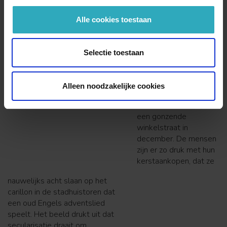
Alle cookies toestaan
Is secularisatie een
‘storm’ of ‘vloedgolf’
die de kerk bedreigt?
Selectie toestaan
Nee, stelt Herman Paul
in
Shoppen in advent
.
Wie secularisatie in
Alleen noodzakelijke cookies
een beeld wil vangen,
kan beter denken aan
een gonzende
winkelstraat in
december. De mensen
zijn er zo druk met hun
kerstaankopen, dat ze
nauwelijks acht slaan op het
carillon in de stadhuistoren dat
een oud Engels adventslied
speelt. Het beeld drukt uit dat
secularisatie draait om