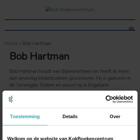
0
Home
»
Bob Hartman
Bob Hartman
Bob Hartman houdt van Bijbelverhalen en heeft al meer
dan zeventig kinderboeken geschreven. Hij is geboren in
de Verenigde Staten en woont nu in Engeland.
Alles
Hardbacks / Paperbacks
E-books
Toestemming
Details
Over
Luisterboeken
Diversen
Welkom op de website van KokBoekencentrum