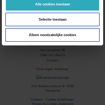
Alle cookies toestaan
Selectie toestaan
Alleen noodzakelijke cookies
VBK Media | Kok Boekencentrum
Herculesplein 96
3584 AA Utrecht
Contact
Onze eigen webshop:
Kok Boekencentrum © 2026
Vacatures
Cookies
-
Cookie instellingen
Privacy & Cookie statement