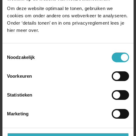
€ 20,99 | Paperback
Om deze website optimaal te tonen, gebruiken we
Buitengewone Bijbel
cookies om onder andere ons webverkeer te analyseren.
Onder ‘details tonen’ en in ons privacyreglement lees je
Terug naar boven
hier meer over.
Toestemmingsselectie
Noodzakelijk
Voorkeuren
Statistieken
Marketing