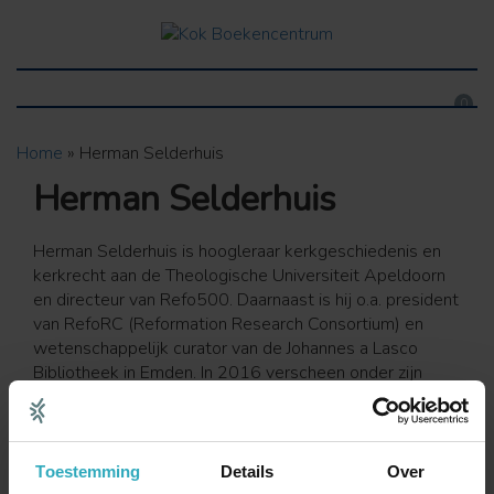
0
Home
»
Herman Selderhuis
Herman Selderhuis
Herman Selderhuis is hoogleraar kerkgeschiedenis en
kerkrecht aan de Theologische Universiteit Apeldoorn
en directeur van Refo500. Daarnaast is hij o.a. president
van RefoRC (Reformation Research Consortium) en
wetenschappelijk curator van de Johannes a Lasco
Bibliotheek in Emden. In 2016 verscheen onder zijn
redactie
Luther Verzameld
, een uitgave die enthousiast
werd ontvangen.
Alles
Toestemming
Details
Over
Hardbacks / Paperbacks