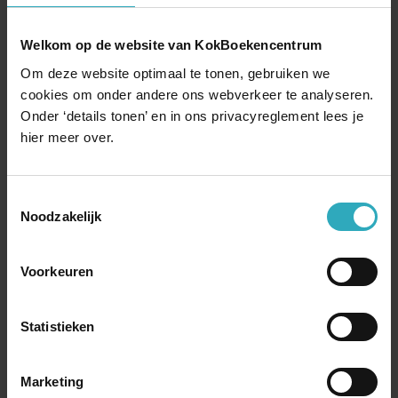
E-books
Luisterboeken
Welkom op de website van KokBoekencentrum
Diversen
Om deze website optimaal te tonen, gebruiken we
cookies om onder andere ons webverkeer te analyseren.
€ 79,99 | Hardback
Onder ‘details tonen’ en in ons privacyreglement lees je
hier meer over.
Handboek Nederlandse kerkgeschiedenis
Terug naar boven
Toestemmingsselectie
Noodzakelijk
Voorkeuren
Statistieken
Marketing