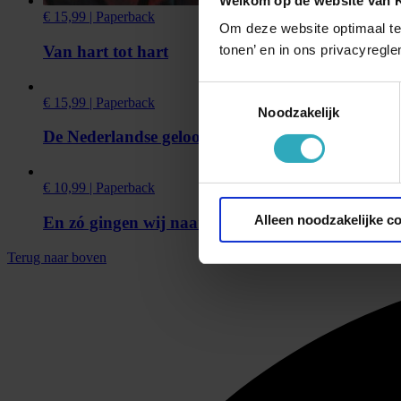
Welkom op de website van
€ 15,99 | Paperback
Om deze website optimaal te
Van hart tot hart
tonen’ en in ons privacyregle
Toestemmingsselectie
€ 15,99 | Paperback
Noodzakelijk
De Nederlandse geloofsbelijdenis
€ 10,99 | Paperback
Alleen noodzakelijke c
En zó gingen wij naar Rome
Terug naar boven