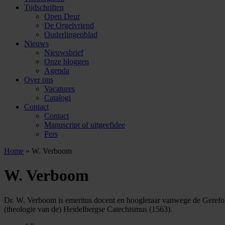
Tijdschriften
Open Deur
De Orgelvriend
Ouderlingenblad
Nieuws
Nieuwsbrief
Onze bloggen
Agenda
Over ons
Vacatures
Catalogi
Contact
Contact
Manuscript of uitgeefidee
Pers
Home
»
W. Verboom
W. Verboom
Dr. W. Verboom is emeritus docent en hoogleraar vanwege de Gereform
(theologie van de) Heidelbergse Catechismus (1563).