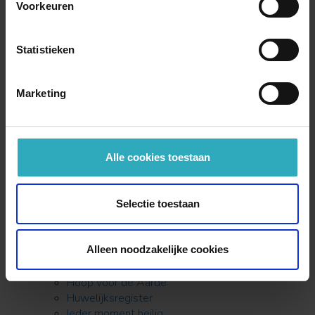
symposium De band van de liefde
Voorkeuren
Herdenken en vieren
Het (niet zo) orthodoxe leven van Hoodie Rosen
Het boek van Charlie Mackesy of andere boeken
Statistieken
bestellen
Het geanimeerde verhaal: De jongen, de mol, de
Marketing
vos en het paard
Het geheim van David
Het strand van de verloren schatten
Het valt te doen! van Geert Jan Blanken
Het verborgen ei
Alle cookies toestaan
Hoe herdenken wij oorlogslachtoffers?
Hoe kijken de engelen naar ons?
Selectie toestaan
Hoe overleef ik moeilijke collega’s
Hoe ziet de hemel er uit?
home
Alleen noodzakelijke cookies
Honden voor het leven – Arthur Japin
Hoop voor de Aarde
Hoop voor de Aarde
Huwelijksregister
Ieder moment heilig