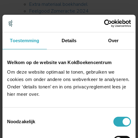
Extra materiaal boekhandel
Feelgood Zomeractie 2024
Filmpjes Verblijven in ziel
Foto van André F. Troost voor publicatie
Gebeden voor lichte en donkere dagen
Geheime strijd
Toestemming
Details
Over
Geloof, hoop en ravage-Nick Cave-blogtour
Genadetijd
Gender en Kerk
Welkom op de website van KokBoekencentrum
God en de Pandemie
Godenschemering
Om deze website optimaal te tonen, gebruiken we
Goudpapaver
cookies om onder andere ons webverkeer te analyseren.
Grantchester
Onder ‘details tonen’ en in ons privacyreglement lees je
Gratis downloads bij De Infographic Bijbel
hier meer over.
Gratis kaartenset Bloei als de bloemen
ontvangen
Hans
Toestemmingsselectie
Harbor Hope-serie van Irene Hannon
Noodzakelijk
Harris en de dinomaffia – Petra van Rijssen
Hartelijk dank voor uw aanmelding voor het mini-